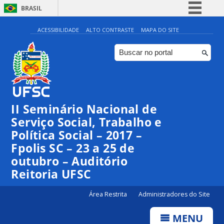
BRASIL
Simplifique!
ACESSIBILIDADE
ALTO CONTRASTE
MAPA DO SITE
Comunica BR
Participe
Acesso à informação
Legislação
II Seminário Nacional de
Canais
Serviço Social, Trabalho e
Política Social – 2017 –
Fpolis SC – 23 a 25 de
outubro – Auditório
Reitoria UFSC
Área Restrita
Administradores do Site
MENU