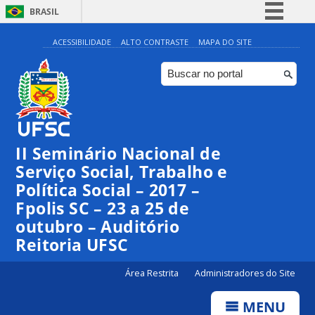
BRASIL
Simplifique!
ACESSIBILIDADE
ALTO CONTRASTE
MAPA DO SITE
Comunica BR
Participe
Acesso à informação
Legislação
II Seminário Nacional de
Canais
Serviço Social, Trabalho e
Política Social – 2017 –
Fpolis SC – 23 a 25 de
outubro – Auditório
Reitoria UFSC
Área Restrita
Administradores do Site
MENU