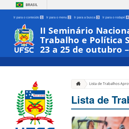
BRASIL
Ir para o conteúdo
1
Ir para o menu
2
Ir para a busca
3
Ir para o rodapé
4
II Seminário Naciona
Trabalho e Política S
23 a 25 de outubro 
Lista de Trabalhos Apr
Lista de Tr