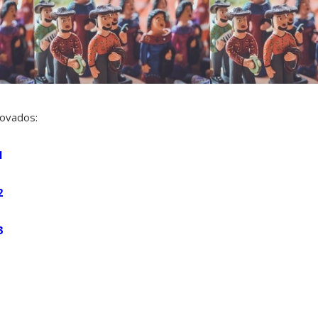
rovados:
1
2
3