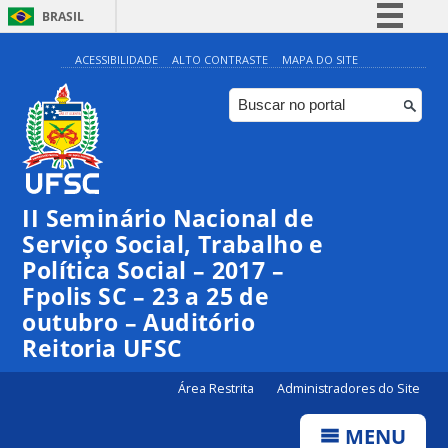
BRASIL
Simplifique!
ACESSIBILIDADE
ALTO CONTRASTE
MAPA DO SITE
Comunica BR
Participe
Acesso à informação
Legislação
II Seminário Nacional de
Canais
Serviço Social, Trabalho e
Política Social – 2017 –
Fpolis SC – 23 a 25 de
outubro – Auditório
Reitoria UFSC
Área Restrita
Administradores do Site
MENU